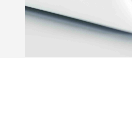
ort
ta oss
 och svar
idor