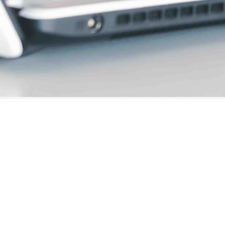
Kundservice
0470-201 25
Skadeservice
0470-76 59 49