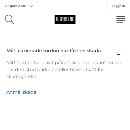
Logga in
Välj försäkring
Mitt parkerade fordon har fått en skada
Mitt
Mitt fordon har blivit påkört av annat okänt fordon
parkerade
när den stod parkerad eller blivit utsatt för
fordon
skadegörelse
har
fått
Anmäl skada
en
skada