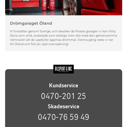
Drömgaraget Öland
Vi fortsätter genom Sverige, och besöker de finaste garagen vi kan hitta.
Stora som små, avskalade som stökiga men alla med den gemensamma
nämnaren att de uppfyller ägarnas drömmar. Denna gång reste vi ner
till Öland och fick en rejäl överraskning!
Kundservice
0470-201 25
Skadeservice
0470-76 59 49