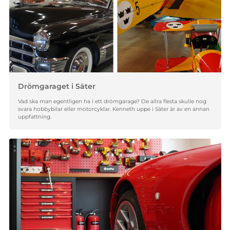
Drömgaraget i Säter
Vad ska man egentligen ha i ett drömgarage? De allra flesta skulle nog
svara hobbybilar eller motorcyklar. Kenneth uppe i Säter är av en annan
uppfattning.