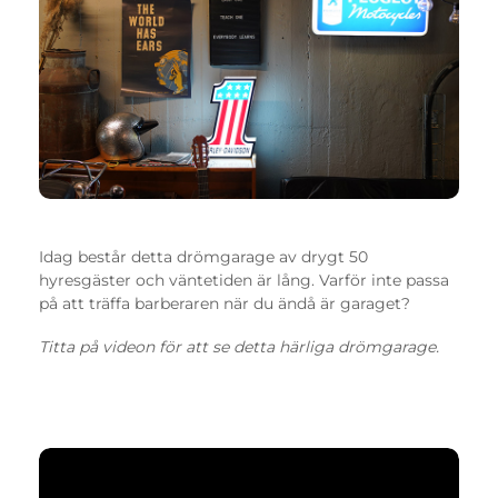
Idag består detta drömgarage av drygt 50
hyresgäster och väntetiden är lång. Varför inte passa
på att träffa barberaren när du ändå är garaget?
Titta på videon för att se detta härliga drömgarage.